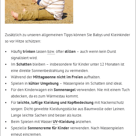
Zusätzlich zu unseren allgemeinen Tipps können Sie Babys und Kleinkinder
so vor Hitze schützen:
Häufig
trinken
lassen
bzw.
öfter
stillen
– auch wenn kein Durst
signalisiert wird.
Im
Schatten
bleiben – insbesondere für Kinder unter 12 Monaten ist
eine direkte Sonnenbestrahlung zu vermeiden.
Während der
Mittagssonne nicht im Freien
aufhalten.
Spielen in
kühler Umgebung
– Wasserspiele im Schatten sind ideal.
Für den Kinderwagen ein
Sonnensegel
verwenden. Nie mit einem Tuch
abdecken, da es zum Wärmestau kommt.
Für
leichte, luftige Kleidung und Kopfbedeckung
mit Nackenschutz
sorgen: Dicht gewebte Kleidungsstücke aus Baumwolle oder Leinen.
Lange leichte Sachen sind besser als kurze.
Beim Spielen mit Wasser
UV
-Kleidung
anziehen.
Spezielle
Sonnencreme für Kinder
verwenden. Nach Wasserspielen
erneut eincremen.